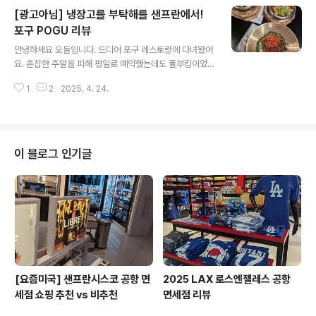
an Francisco, CA 94133퀸스는 2017년 처음 3 미슐
[광고아님] 냉장고를 부탁해를 샌프란에서!
랭 스타를 받은 이후로 2025년 지금까지 쭉 그 명성을 이
어오고 있는데요, 최근 미국 뉴스에서 오바마 전 대통령이
포구 POGU 리뷰
글 내용
방문했다는 사진이 돌면서 더더욱 유명해지고 있어요. 제
안녕하세요 오들입니다. 드디어 포구 레스토랑에 다녀왔어
가 갔을 때는 2018년 6월경으로 미슐랭 3스타를 받은지
요. 혼잡한 주말을 피해 평일로 예약했는데도 풀부킹이었
얼마 안되어 우연히 좋은 기회에 예약이 가능했는데요, 요
네요. 당분간 포구는 무조건 예약 필수입니다. 미국에서는
즘은 물론 예약이 어려운 상황이죠. 아마 오바마 전 대통령
1
2
2025. 4. 24.
구글맵에서 자동으로 연결되는 Open Table 로 예약하시
의 방문으로..
면 되요. POGUAddress: 63 Serramonte Center,
Daly City, CA 94015샌프란에서 우버로 30분 거리에
있는 세라몬티 Serramonte 라는 쇼핑몰 안에 있는데요,
이제는 한국에서도 소개가 되었다는 자갈치 마켓과 함께 3
이 블로그 인기글
월 말에 성대하게 오픈했답니다. 참고로 이 쇼핑몰은 아시
아계 미국인들이 자주 오는 곳이에요. 한인은 드물지만 한
국음식에 관심이 깊은 아시아계 현지인들이 몰리기에 최적
인 입지라고 생각됩니다. 실제로 포구에는 한국분들도 드
물게 몇분 계..
[요즘미국] 샌프란시스코 공항 면
2025 LAX 로스엔젤레스 공항
세점 쇼핑 추천 vs 비추천
면세점 리뷰