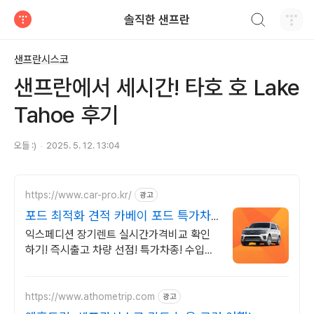
검색하기
솔직한 샌프란
티스토리
샌프란시스코
샌프란에서 세시간! 타호 호 Lake
Tahoe 후기
오들 :)
2025. 5. 12. 13:04
https://www.car-pro.kr/
광고
포드 최적화 견적 카베이 포드 특가차
량 무료견적
익스페디션 장기렌트 실시간가격비교 확인
하기! 즉시출고 차량 선점! 특가차종! 수입차
최대 할인 견적! 온라인계약! 최적가 프로모
션 차량 빠른출고 선점하세요.
https://www.athometrip.com
광고