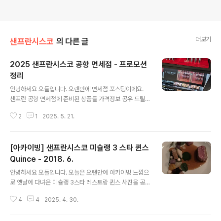
더보기
샌프란시스코
의 다른 글
2025 샌프란시스코 공항 면세점 - 프로모션
정리
글 내용
안녕하세요 오들입니다. 오랜만에 면세점 포스팅이에요.
샌프란 공항 면세점에 준비된 상품들 가격정보 공유 드릴
게요. 저는 미국 면세점 쇼핑보다는 한국 면세점 쇼핑을 권
2
1
2025. 5. 21.
해드리는 편인데 이번에 보니 의외로 숨겨진 프로모션들이
좀 있어서 시간 되시면 둘러볼만 하실거에요. 시내에 비하
면 가격이 두배이지만 급하신 경우에는 공항에서도 씨즈캔
[아카이빙] 샌프란시스코 미슐랭 3 스타 퀸스
디 See's candies 구매가 가능합니다. 요즘은 롤리팝이
인기인가 보네요. 오른편 작은 상자가 18달러, 왼쪽 큰 상
Quince - 2018. 6.
글 내용
자가 62달러에요.영양제 코너도 작게나마 있어요. GNC
안녕하세요 오들입니다. 오늘은 오랜만에 아카이빙 느낌으
제품도 있고 소소하게 프로모션도 하네요. lemme 라는
로 옛날에 다녀온 미슐랭 3스타 레스토랑 퀸스 사진을 공
브랜드는 저도 처음보는데 두개에 45달러로 프로모션 가
유드릴게요. 워낙 다녀온지 오래되서 자세한 메뉴설명은
격이고요. GNC women's ultra mega multivitamin 1
4
4
2025. 4. 30.
드리기 어렵지만 전체적은 느낌 및 인상 정도만 간단하게
80정 90일 ..
소개해드릴까 합니다. Quince주소: 470 Pacific Ave, S