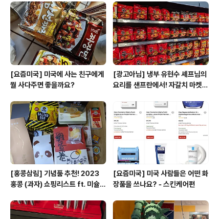
[요즘미국] 미국에 사는 친구에게
[광고아님] 냉부 유현수 셰프님의
뭘 사다주면 좋을까요?
요리를 샌프란에서! 자갈치 마켓
리뷰
[홍콩삼림] 기념품 추천! 2023
[요즘미국] 미국 사람들은 어떤 화
홍콩 (과자) 쇼핑리스트 ft. 미슐랭
장품을 쓰나요? - 스킨케어편
셰프 에그롤 (광고아님)